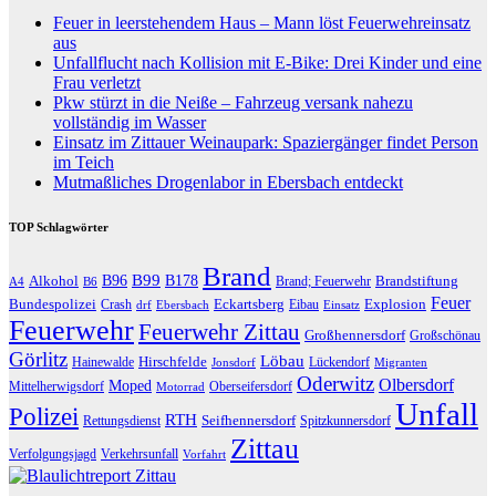
Feuer in leerstehendem Haus – Mann löst Feuerwehreinsatz
aus
Unfallflucht nach Kollision mit E-Bike: Drei Kinder und eine
Frau verletzt
Pkw stürzt in die Neiße – Fahrzeug versank nahezu
vollständig im Wasser
Einsatz im Zittauer Weinaupark: Spaziergänger findet Person
im Teich
Mutmaßliches Drogenlabor in Ebersbach entdeckt
TOP Schlagwörter
Brand
B96
B99
Alkohol
B178
Brandstiftung
Brand; Feuerwehr
A4
B6
Feuer
Bundespolizei
Eckartsberg
Explosion
Crash
Eibau
drf
Ebersbach
Einsatz
Feuerwehr
Feuerwehr Zittau
Großhennersdorf
Großschönau
Görlitz
Löbau
Hirschfelde
Hainewalde
Lückendorf
Jonsdorf
Migranten
Oderwitz
Olbersdorf
Moped
Mittelherwigsdorf
Oberseifersdorf
Motorrad
Unfall
Polizei
RTH
Seifhennersdorf
Rettungsdienst
Spitzkunnersdorf
Zittau
Verfolgungsjagd
Verkehrsunfall
Vorfahrt