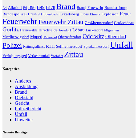
Brand
B96
B99
Alkohol
B178
Brandstiftung
Brand; Feuerwehr
A4
B6
Feuer
Bundespolizei
Eckartsberg
Explosion
Crash
Eibau
drf
Ebersbach
Einsatz
Feuerwehr
Feuerwehr Zittau
Großhennersdorf
Großschönau
Görlitz
Löbau
Hirschfelde
Hainewalde
Lückendorf
Jonsdorf
Migranten
Oderwitz
Olbersdorf
Moped
Mittelherwigsdorf
Oberseifersdorf
Motorrad
Unfall
Polizei
RTH
Seifhennersdorf
Rettungsdienst
Spitzkunnersdorf
Zittau
Verfolgungsjagd
Verkehrsunfall
Vorfahrt
Kategorien
Anderes
Ausbildung
Brand
Diebstahl
Gericht
Polizeibericht
Unfall
Unwetter
Neueste Beiträge