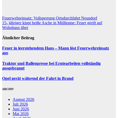
Beitragsnavigation
Feuerwehreinsatz: Vollsperrung Ortsdurchfahrt Neundorf
15- jähriger kippt heiße Asche in Mülltonne: Feuer greift auf
Wohnhaus über
Ähnlicher Beitrag
Feuer in leerstehendem Haus – Mann löst Feuerwehreinsatz
aus
Traktor und Ballenpresse bei Erntearbeiten vollständig
ausgebrannt
Opel gerät während der Fahrt in Brand
ARCHIV
August 2026
Juli 2026
Juni 2026
Mai 2026