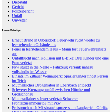
Diebstahl
Gericht
Polizeibericht
Unfall
Unwetter
Letzte Beiträge
Erneut Brand in Olbersdorf: Feuerwehr rückt wieder zu
leerstehendem Gebäude aus
Feuer in leerstehendem Haus – Mann löst Feuerwehreinsatz
aus
Unfallflucht nach Kollision mit E-Bike: Drei Kinder und eine
Frau verletzt
Pkw stürzt in die Neiße – Fahrzeug versank nahezu
vollständig im Wasser
Einsatz im Zittauer Weinaupark: Spaziergänger findet Person
im Teich
Mutmaßliches Drogenlabor in Ebersbach entdeckt
Schwerer Kreuzungsunfall zwischen Hörnitz und
Großschönau
Motorradfahrer schwer verletzt: Schwerer
Frontalzusammenstoß mit Pkw
Freispruch nach Missbrauchsprozess am Landgericht Görlitz