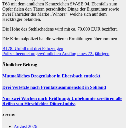
T68 mit dem amtlichen Kennzeichen SW-SE 94. Ebenfalls zum
Opfer fielen den Tätern persönliche Dinge der Eigentümer sowie
zwei Fahrräder der Marke „Winora“, welche sich auf dem
Heckträger befanden.
Die Höhe des Stehlschadens wird mit ca. 70.000 EUR beziffert.
Die Kriminalpolizei hat die weiteren Ermittlungen übernommen.
Beitragsnavigation
B178: Unfall mit drei Fahrzeugen
Polizei beendet ungewöhnlichen Ausflug eines 72- jährigen
Ähnlicher Beitrag
Mutmaßliches Drogenlabor in Ebersbach entdeckt
Drei Verletzte nach Frontalzusammenstoß in Sohland
Nur zwei Wochen nach Eröffnung: Unbekannte zerstören alle
Reifen von Hirschfelder Döner-Imbiss
ARCHIV
August 2026