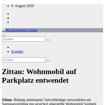
Zum
9. August 2026
Inhalt
springen
Blaulichtreport Zittau
Kontakt
Zittau: Wohnmobil auf
Parkplatz entwendet
Zittau-
Bislang unbekannte Tatverdächtige entwendeten am
Samstagvormittag das gesichert abgestellte Wohnmobil Sunlight