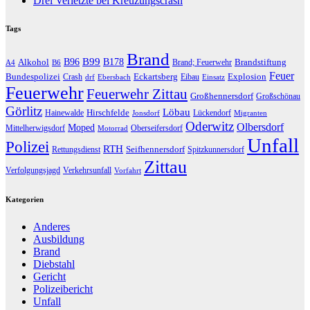
Drei Verletzte bei Kreuzungscrash
Tags
Brand
B96
B99
Alkohol
B178
Brandstiftung
Brand; Feuerwehr
A4
B6
Feuer
Bundespolizei
Eckartsberg
Explosion
Crash
Eibau
drf
Ebersbach
Einsatz
Feuerwehr
Feuerwehr Zittau
Großhennersdorf
Großschönau
Görlitz
Löbau
Hirschfelde
Hainewalde
Lückendorf
Jonsdorf
Migranten
Oderwitz
Olbersdorf
Moped
Mittelherwigsdorf
Oberseifersdorf
Motorrad
Unfall
Polizei
RTH
Seifhennersdorf
Rettungsdienst
Spitzkunnersdorf
Zittau
Verfolgungsjagd
Verkehrsunfall
Vorfahrt
Kategorien
Anderes
Ausbildung
Brand
Diebstahl
Gericht
Polizeibericht
Unfall