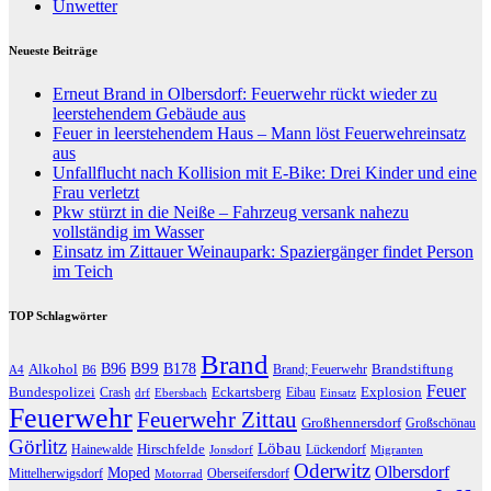
Unwetter
Neueste Beiträge
Erneut Brand in Olbersdorf: Feuerwehr rückt wieder zu
leerstehendem Gebäude aus
Feuer in leerstehendem Haus – Mann löst Feuerwehreinsatz
aus
Unfallflucht nach Kollision mit E-Bike: Drei Kinder und eine
Frau verletzt
Pkw stürzt in die Neiße – Fahrzeug versank nahezu
vollständig im Wasser
Einsatz im Zittauer Weinaupark: Spaziergänger findet Person
im Teich
TOP Schlagwörter
Brand
B96
B99
Alkohol
B178
Brandstiftung
Brand; Feuerwehr
A4
B6
Feuer
Bundespolizei
Eckartsberg
Explosion
Crash
Eibau
drf
Ebersbach
Einsatz
Feuerwehr
Feuerwehr Zittau
Großhennersdorf
Großschönau
Görlitz
Löbau
Hirschfelde
Hainewalde
Lückendorf
Jonsdorf
Migranten
Oderwitz
Olbersdorf
Moped
Mittelherwigsdorf
Oberseifersdorf
Motorrad