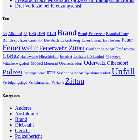
Freispruch nach Missbrauchsprozess am Landgericht Görlitz
Drei Verletzte bei Kreuzungscrash
Tags
Brand
B96
B99
Alkohol
B178
Brandstiftung
Brand; Feuerwehr
A4
B6
Feuer
Bundespolizei
Eckartsberg
Explosion
Crash
Eibau
drf
Ebersbach
Einsatz
Feuerwehr
Feuerwehr Zittau
Großhennersdorf
Großschönau
Görlitz
Löbau
Hirschfelde
Hainewalde
Lückendorf
Jonsdorf
Migranten
Oderwitz
Olbersdorf
Moped
Mittelherwigsdorf
Oberseifersdorf
Motorrad
Unfall
Polizei
RTH
Seifhennersdorf
Rettungsdienst
Spitzkunnersdorf
Zittau
Verfolgungsjagd
Verkehrsunfall
Vorfahrt
Kategorien
Anderes
Ausbildung
Brand
Diebstahl
Gericht
Polizeibericht