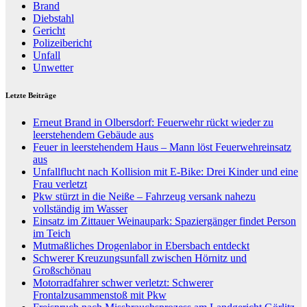
Brand
Diebstahl
Gericht
Polizeibericht
Unfall
Unwetter
Letzte Beiträge
Erneut Brand in Olbersdorf: Feuerwehr rückt wieder zu
leerstehendem Gebäude aus
Feuer in leerstehendem Haus – Mann löst Feuerwehreinsatz
aus
Unfallflucht nach Kollision mit E-Bike: Drei Kinder und eine
Frau verletzt
Pkw stürzt in die Neiße – Fahrzeug versank nahezu
vollständig im Wasser
Einsatz im Zittauer Weinaupark: Spaziergänger findet Person
im Teich
Mutmaßliches Drogenlabor in Ebersbach entdeckt
Schwerer Kreuzungsunfall zwischen Hörnitz und
Großschönau
Motorradfahrer schwer verletzt: Schwerer
Frontalzusammenstoß mit Pkw