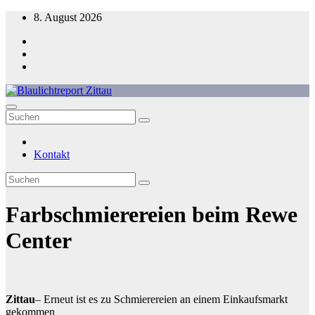
Zum
8. August 2026
Inhalt
springen
Blaulichtreport Zittau
Kontakt
Farbschmierereien beim Rewe
Center
Zittau
– Erneut ist es zu Schmierereien an einem Einkaufsmarkt
gekommen