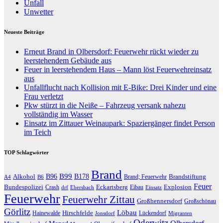
Unfall
Unwetter
Neueste Beiträge
Erneut Brand in Olbersdorf: Feuerwehr rückt wieder zu
leerstehendem Gebäude aus
Feuer in leerstehendem Haus – Mann löst Feuerwehreinsatz
aus
Unfallflucht nach Kollision mit E-Bike: Drei Kinder und eine
Frau verletzt
Pkw stürzt in die Neiße – Fahrzeug versank nahezu
vollständig im Wasser
Einsatz im Zittauer Weinaupark: Spaziergänger findet Person
im Teich
TOP Schlagwörter
Brand
B96
B99
Alkohol
B178
Brandstiftung
Brand; Feuerwehr
A4
B6
Feuer
Bundespolizei
Eckartsberg
Explosion
Crash
Eibau
drf
Ebersbach
Einsatz
Feuerwehr
Feuerwehr Zittau
Großhennersdorf
Großschönau
Görlitz
Löbau
Hirschfelde
Hainewalde
Lückendorf
Jonsdorf
Migranten
Oderwitz