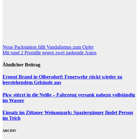
Beitragsnavigation
Neue Packstation fällt Vandalismus zum Opfer
Mit rund 2 Promille gegen zwei parkende Autos
Ähnlicher Beitrag
Erneut Brand in Olbersdorf: Feuerwehr rückt wieder zu
leerstehendem Gebäude aus
Pkw stürzt in die Neiße – Fahrzeug versank nahezu vollständig
im Wasser
Einsatz im Zittauer Weinaupark: Spaziergänger findet Person
im Teich
ARCHIV