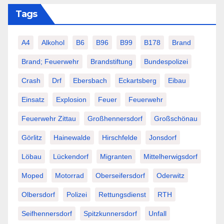
Tags
A4
Alkohol
B6
B96
B99
B178
Brand
Brand; Feuerwehr
Brandstiftung
Bundespolizei
Crash
Drf
Ebersbach
Eckartsberg
Eibau
Einsatz
Explosion
Feuer
Feuerwehr
Feuerwehr Zittau
Großhennersdorf
Großschönau
Görlitz
Hainewalde
Hirschfelde
Jonsdorf
Löbau
Lückendorf
Migranten
Mittelherwigsdorf
Moped
Motorrad
Oberseifersdorf
Oderwitz
Olbersdorf
Polizei
Rettungsdienst
RTH
Seifhennersdorf
Spitzkunnersdorf
Unfall