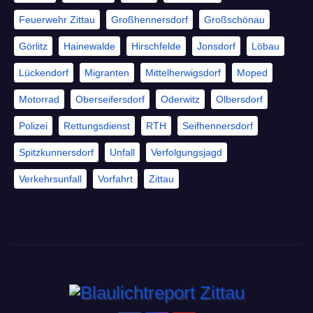
Feuerwehr Zittau
Großhennersdorf
Großschönau
Görlitz
Hainewalde
Hirschfelde
Jonsdorf
Löbau
Lückendorf
Migranten
Mittelherwigsdorf
Moped
Motorrad
Oberseifersdorf
Oderwitz
Olbersdorf
Polizei
Rettungsdienst
RTH
Seifhennersdorf
Spitzkunnersdorf
Unfall
Verfolgungsjagd
Verkehrsunfall
Vorfahrt
Zittau