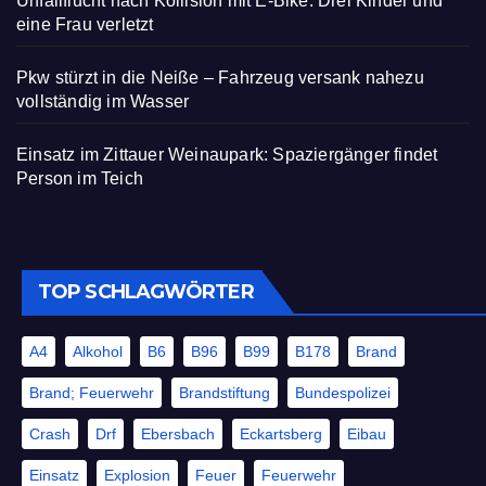
Unfallflucht nach Kollision mit E-Bike: Drei Kinder und
eine Frau verletzt
Pkw stürzt in die Neiße – Fahrzeug versank nahezu
vollständig im Wasser
Einsatz im Zittauer Weinaupark: Spaziergänger findet
Person im Teich
TOP SCHLAGWÖRTER
A4
Alkohol
B6
B96
B99
B178
Brand
Brand; Feuerwehr
Brandstiftung
Bundespolizei
Crash
Drf
Ebersbach
Eckartsberg
Eibau
Einsatz
Explosion
Feuer
Feuerwehr