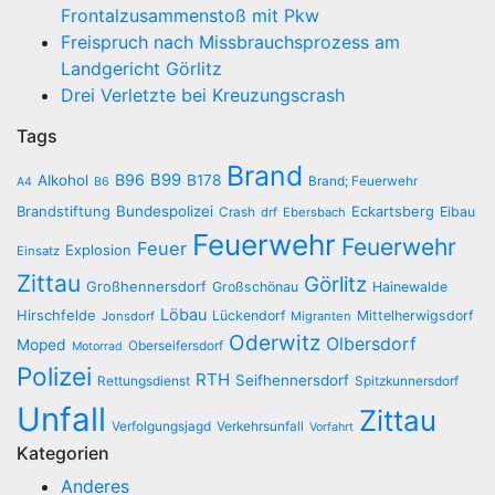
Frontalzusammenstoß mit Pkw
Freispruch nach Missbrauchsprozess am
Landgericht Görlitz
Drei Verletzte bei Kreuzungscrash
Tags
Brand
B96
B99
Alkohol
B178
Brand; Feuerwehr
A4
B6
Brandstiftung
Bundespolizei
Eckartsberg
Eibau
Crash
drf
Ebersbach
Feuerwehr
Feuerwehr
Feuer
Explosion
Einsatz
Zittau
Görlitz
Großhennersdorf
Großschönau
Hainewalde
Löbau
Hirschfelde
Lückendorf
Mittelherwigsdorf
Jonsdorf
Migranten
Oderwitz
Olbersdorf
Moped
Oberseifersdorf
Motorrad
Polizei
RTH
Seifhennersdorf
Rettungsdienst
Spitzkunnersdorf
Unfall
Zittau
Verfolgungsjagd
Verkehrsunfall
Vorfahrt
Kategorien
Anderes