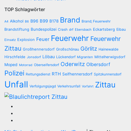
TOP Schlagwörter
Brand
B96
B99
Alkohol
B178
Brand; Feuerwehr
A4
B6
Brandstiftung
Bundespolizei
Eckartsberg
Eibau
Crash
drf
Ebersbach
Feuerwehr
Feuerwehr
Feuer
Explosion
Einsatz
Zittau
Görlitz
Großhennersdorf
Großschönau
Hainewalde
Löbau
Hirschfelde
Lückendorf
Mittelherwigsdorf
Jonsdorf
Migranten
Oderwitz
Olbersdorf
Moped
Oberseifersdorf
Motorrad
Polizei
RTH
Seifhennersdorf
Rettungsdienst
Spitzkunnersdorf
Unfall
Zittau
Verfolgungsjagd
Verkehrsunfall
Vorfahrt