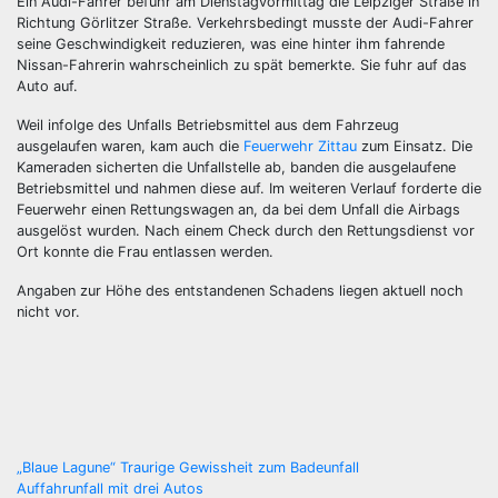
Ein Audi-Fahrer befuhr am Dienstagvormittag die Leipziger Straße in
Richtung Görlitzer Straße. Verkehrsbedingt musste der Audi-Fahrer
seine Geschwindigkeit reduzieren, was eine hinter ihm fahrende
Nissan-Fahrerin wahrscheinlich zu spät bemerkte. Sie fuhr auf das
Auto auf.
Weil infolge des Unfalls Betriebsmittel aus dem Fahrzeug
ausgelaufen waren, kam auch die
Feuerwehr Zittau
zum Einsatz. Die
Kameraden sicherten die Unfallstelle ab, banden die ausgelaufene
Betriebsmittel und nahmen diese auf. Im weiteren Verlauf forderte die
Feuerwehr einen Rettungswagen an, da bei dem Unfall die Airbags
ausgelöst wurden. Nach einem Check durch den Rettungsdienst vor
Ort konnte die Frau entlassen werden.
Angaben zur Höhe des entstandenen Schadens liegen aktuell noch
nicht vor.
Beitragsnavigation
„Blaue Lagune“ Traurige Gewissheit zum Badeunfall
Auffahrunfall mit drei Autos