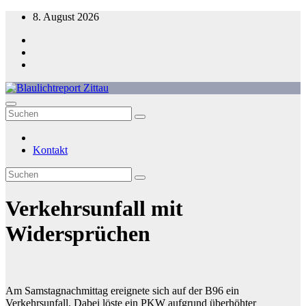
Zum
8. August 2026
Inhalt
springen
Blaulichtreport Zittau
Kontakt
Verkehrsunfall mit
Widersprüchen
Am Samstagnachmittag ereignete sich auf der B96 ein
Verkehrsunfall. Dabei löste ein PKW aufgrund überhöhter