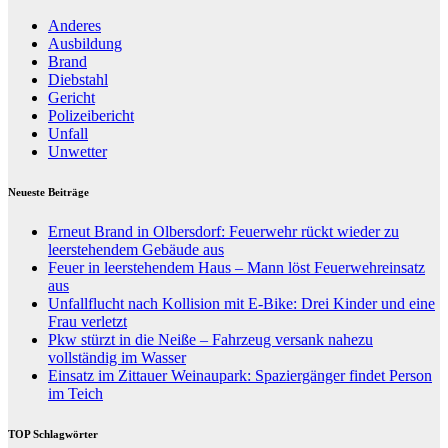
Anderes
Ausbildung
Brand
Diebstahl
Gericht
Polizeibericht
Unfall
Unwetter
Neueste Beiträge
Erneut Brand in Olbersdorf: Feuerwehr rückt wieder zu
leerstehendem Gebäude aus
Feuer in leerstehendem Haus – Mann löst Feuerwehreinsatz
aus
Unfallflucht nach Kollision mit E-Bike: Drei Kinder und eine
Frau verletzt
Pkw stürzt in die Neiße – Fahrzeug versank nahezu
vollständig im Wasser
Einsatz im Zittauer Weinaupark: Spaziergänger findet Person
im Teich
TOP Schlagwörter