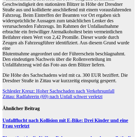
Geschwindigkeit den stationären Blitzer in Höhe der Dresdner
Straße aus und kollidierte anschließend mit einem vorausfahrenden
Fahrzeug. Beim Eintreffen der Beamten vor Ort ergaben sich
widersprüchliche Aussagen zum tatsächlichen Lenker des
verursachenden Fahrzeugs. Im Rahmen der Unfallaufnahme
erbrachte ein freiwilliger Atemalkoholtest beim vermeintlichen
Beifahrer einen Wert von 2,42 Promille. Dieser wurde durch
Zeugen als Fahrzeugführer identifiziert. Aus diesem Grund wurde
eine
Blutentnahme angeordnet und der Führerschein beschlagnahmt.
Den eindeutigen Nachweis über die Rollenverteilung im
Unfallfahrzeug wird das Foto aus dem Blitzer liefern.
Die Höhe des Sachschadens wird mit ca. 300 EUR beziffert. Die
Dresdner Straße in Zittau war kurzzeitig einspurig gesperrt.
Beitragsnavigation
Schlegler Kreuz: Hoher Sachschaden nach Verkehrsunfall
Zittau: Radfahrerin (69) nach Unfall schwer verletzt
Ähnlicher Beitrag
Unfallflucht nach Kollision mit E-Bike: Drei Kinder und eine
Frau verletzt