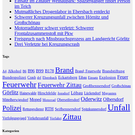
Einsatz im Zittauer Weinaupark: Spaziergänger findet Person
im Teich
Mutmaßliches Drogenlabor in Ebersbach entdeckt
Schwerer Kreuzungsunfall zwischen Hörnitz und
Großschönau
Motorradfahrer schwer verletzt: Schwerer
Frontalzusammenstoß mit Pkw
Freispruch nach Missbrauchsprozess am Landgericht Görlitz
Drei Verletzte bei Kreuzungscrash
Tags
Brand
B96
B99
Alkohol
B178
Brandstiftung
Brand; Feuerwehr
A4
B6
Feuer
Bundespolizei
Eckartsberg
Explosion
Crash
Eibau
drf
Ebersbach
Einsatz
Feuerwehr
Feuerwehr Zittau
Großhennersdorf
Großschönau
Görlitz
Löbau
Hirschfelde
Hainewalde
Lückendorf
Jonsdorf
Migranten
Oderwitz
Olbersdorf
Moped
Mittelherwigsdorf
Oberseifersdorf
Motorrad
Unfall
Polizei
RTH
Seifhennersdorf
Rettungsdienst
Spitzkunnersdorf
Zittau
Verfolgungsjagd
Verkehrsunfall
Vorfahrt
Kategorien