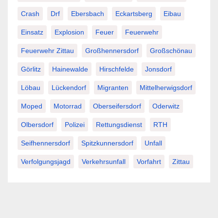
Crash
Drf
Ebersbach
Eckartsberg
Eibau
Einsatz
Explosion
Feuer
Feuerwehr
Feuerwehr Zittau
Großhennersdorf
Großschönau
Görlitz
Hainewalde
Hirschfelde
Jonsdorf
Löbau
Lückendorf
Migranten
Mittelherwigsdorf
Moped
Motorrad
Oberseifersdorf
Oderwitz
Olbersdorf
Polizei
Rettungsdienst
RTH
Seifhennersdorf
Spitzkunnersdorf
Unfall
Verfolgungsjagd
Verkehrsunfall
Vorfahrt
Zittau