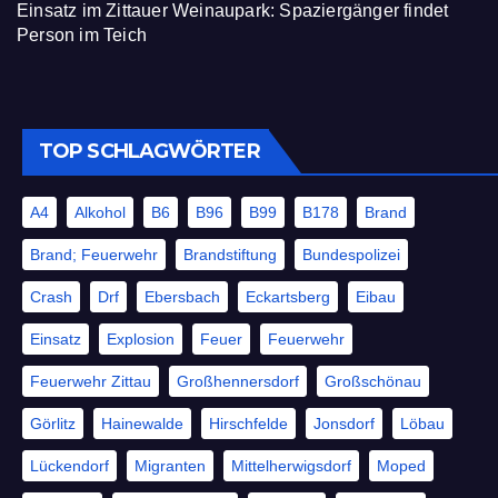
Einsatz im Zittauer Weinaupark: Spaziergänger findet
Person im Teich
TOP SCHLAGWÖRTER
A4
Alkohol
B6
B96
B99
B178
Brand
Brand; Feuerwehr
Brandstiftung
Bundespolizei
Crash
Drf
Ebersbach
Eckartsberg
Eibau
Einsatz
Explosion
Feuer
Feuerwehr
Feuerwehr Zittau
Großhennersdorf
Großschönau
Görlitz
Hainewalde
Hirschfelde
Jonsdorf
Löbau
Lückendorf
Migranten
Mittelherwigsdorf
Moped