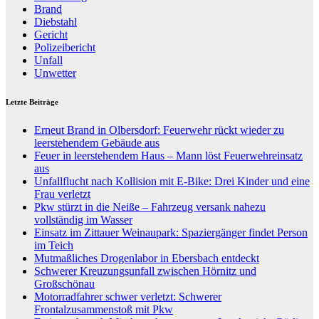
Brand
Diebstahl
Gericht
Polizeibericht
Unfall
Unwetter
Letzte Beiträge
Erneut Brand in Olbersdorf: Feuerwehr rückt wieder zu
leerstehendem Gebäude aus
Feuer in leerstehendem Haus – Mann löst Feuerwehreinsatz
aus
Unfallflucht nach Kollision mit E-Bike: Drei Kinder und eine
Frau verletzt
Pkw stürzt in die Neiße – Fahrzeug versank nahezu
vollständig im Wasser
Einsatz im Zittauer Weinaupark: Spaziergänger findet Person
im Teich
Mutmaßliches Drogenlabor in Ebersbach entdeckt
Schwerer Kreuzungsunfall zwischen Hörnitz und
Großschönau
Motorradfahrer schwer verletzt: Schwerer
Frontalzusammenstoß mit Pkw