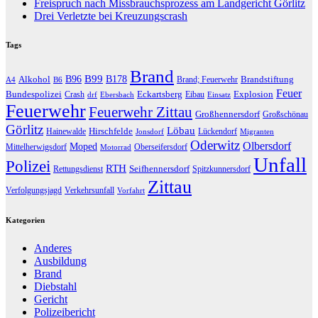
Freispruch nach Missbrauchsprozess am Landgericht Görlitz
Drei Verletzte bei Kreuzungscrash
Tags
Brand
B96
B99
Alkohol
B178
Brandstiftung
Brand; Feuerwehr
A4
B6
Feuer
Bundespolizei
Eckartsberg
Explosion
Crash
Eibau
drf
Ebersbach
Einsatz
Feuerwehr
Feuerwehr Zittau
Großhennersdorf
Großschönau
Görlitz
Löbau
Hirschfelde
Hainewalde
Lückendorf
Jonsdorf
Migranten
Oderwitz
Olbersdorf
Moped
Mittelherwigsdorf
Oberseifersdorf
Motorrad
Unfall
Polizei
RTH
Seifhennersdorf
Rettungsdienst
Spitzkunnersdorf
Zittau
Verfolgungsjagd
Verkehrsunfall
Vorfahrt
Kategorien
Anderes
Ausbildung
Brand
Diebstahl
Gericht
Polizeibericht