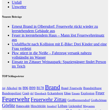
Unfall
Unwetter
Neueste Beiträge
Erneut Brand in Olbersdorf: Feuerwehr rückt wieder zu
leerstehendem Gebäude aus
Feuer in leerstehendem Haus – Mann löst Feuerwehreinsatz
aus
Unfallflucht nach Kollision mit E-Bike: Drei Kinder und eine
Frau verletzt
Pkw stürzt in die Neiße – Fahrzeug versank nahezu
vollständig im Wasser
Einsatz im Zittauer Weinaupark: Spaziergänger findet Person
im Teich
TOP Schlagwörter
Brand
B96
B99
Alkohol
B178
Brandstiftung
Brand; Feuerwehr
A4
B6
Feuer
Bundespolizei
Eckartsberg
Explosion
Crash
Eibau
drf
Ebersbach
Einsatz
Feuerwehr
Feuerwehr Zittau
Großhennersdorf
Großschönau
Görlitz
Löbau
Hirschfelde
Hainewalde
Lückendorf
Jonsdorf
Migranten