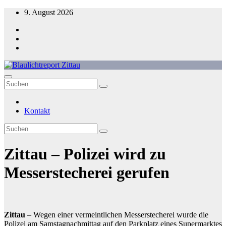
Zum
9. August 2026
Inhalt
springen
Blaulichtreport Zittau
Kontakt
Zittau – Polizei wird zu
Messerstecherei gerufen
Zittau
– Wegen einer vermeintlichen Messerstecherei wurde die
Polizei am Samstagnachmittag auf den Parkplatz eines Supermarktes