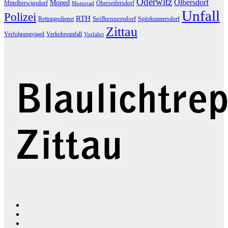
Oderwitz
Olbersdorf
Moped
Mittelherwigsdorf
Oberseifersdorf
Motorrad
Unfall
Polizei
RTH
Seifhennersdorf
Rettungsdienst
Spitzkunnersdorf
Zittau
Verfolgungsjagd
Verkehrsunfall
Vorfahrt