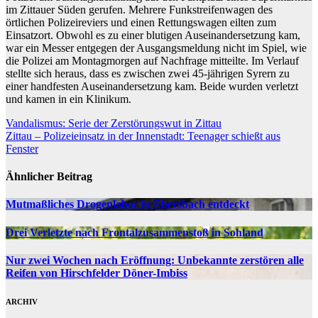
im Zittauer Süden gerufen. Mehrere Funkstreifenwagen des
örtlichen Polizeireviers und einen Rettungswagen eilten zum
Einsatzort. Obwohl es zu einer blutigen Auseinandersetzung kam,
war ein Messer entgegen der Ausgangsmeldung nicht im Spiel, wie
die Polizei am Montagmorgen auf Nachfrage mitteilte. Im Verlauf
stellte sich heraus, dass es zwischen zwei 45-jährigen Syrern zu
einer handfesten Auseinandersetzung kam. Beide wurden verletzt
und kamen in ein Klinikum.
Beitragsnavigation
Vandalismus: Serie der Zerstörungswut in Zittau
Zittau – Polizeieinsatz in der Innenstadt: Teenager schießt aus
Fenster
Ähnlicher Beitrag
Mutmaßliches Drogenlabor in Ebersbach entdeckt
Drei Verletzte nach Frontalzusammenstoß in Sohland
Nur zwei Wochen nach Eröffnung: Unbekannte zerstören alle
Reifen von Hirschfelder Döner-Imbiss
ARCHIV