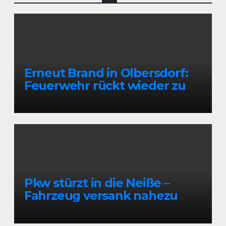
Erneut Brand in Olbersdorf:
Feuerwehr rückt wieder zu
leerstehendem Gebäude aus
Pkw stürzt in die Neiße –
Fahrzeug versank nahezu
vollständig im Wasser