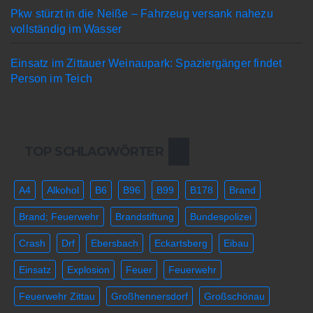
Pkw stürzt in die Neiße – Fahrzeug versank nahezu
vollständig im Wasser
Einsatz im Zittauer Weinaupark: Spaziergänger findet
Person im Teich
TOP SCHLAGWÖRTER
A4
Alkohol
B6
B96
B99
B178
Brand
Brand; Feuerwehr
Brandstiftung
Bundespolizei
Crash
Drf
Ebersbach
Eckartsberg
Eibau
Einsatz
Explosion
Feuer
Feuerwehr
Feuerwehr Zittau
Großhennersdorf
Großschönau