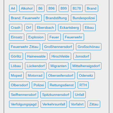
A4
Alkohol
B6
B96
B99
B178
Brand
Brand; Feuerwehr
Brandstiftung
Bundespolizei
Crash
Drf
Ebersbach
Eckartsberg
Eibau
Einsatz
Explosion
Feuer
Feuerwehr
Feuerwehr Zittau
Großhennersdorf
Großschönau
Görlitz
Hainewalde
Hirschfelde
Jonsdorf
Löbau
Lückendorf
Migranten
Mittelherwigsdorf
Moped
Motorrad
Oberseifersdorf
Oderwitz
Olbersdorf
Polizei
Rettungsdienst
RTH
Seifhennersdorf
Spitzkunnersdorf
Unfall
Verfolgungsjagd
Verkehrsunfall
Vorfahrt
Zittau