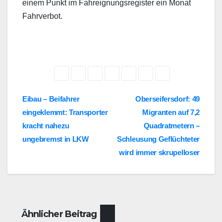
einem Punkt im Fahreignungsregister ein Monat
Fahrverbot.
Beitragsnavigation
Eibau – Beifahrer
Oberseifersdorf: 49
eingeklemmt: Transporter
Migranten auf 7,2
kracht nahezu
Quadratmetern –
ungebremst in LKW
Schleusung Geflüchteter
wird immer skrupelloser
Ähnlicher Beitrag