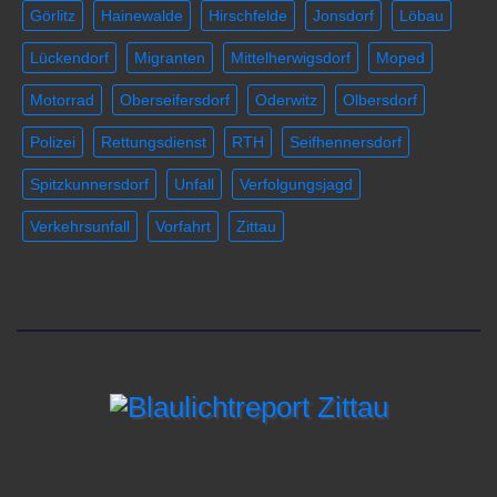
Görlitz
Hainewalde
Hirschfelde
Jonsdorf
Löbau
Lückendorf
Migranten
Mittelherwigsdorf
Moped
Motorrad
Oberseifersdorf
Oderwitz
Olbersdorf
Polizei
Rettungsdienst
RTH
Seifhennersdorf
Spitzkunnersdorf
Unfall
Verfolgungsjagd
Verkehrsunfall
Vorfahrt
Zittau