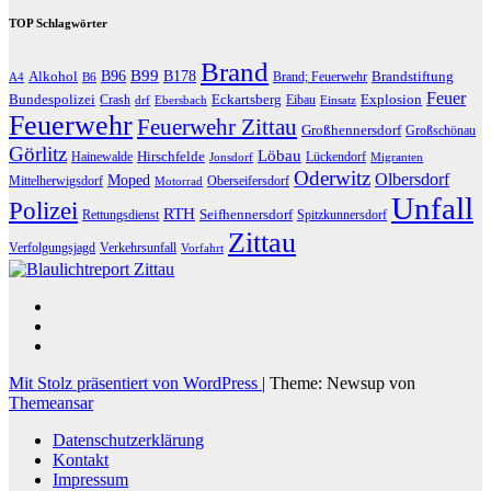
TOP Schlagwörter
Brand
B96
B99
Alkohol
B178
Brandstiftung
Brand; Feuerwehr
A4
B6
Feuer
Bundespolizei
Eckartsberg
Explosion
Crash
Eibau
drf
Ebersbach
Einsatz
Feuerwehr
Feuerwehr Zittau
Großhennersdorf
Großschönau
Görlitz
Löbau
Hirschfelde
Hainewalde
Lückendorf
Jonsdorf
Migranten
Oderwitz
Olbersdorf
Moped
Mittelherwigsdorf
Oberseifersdorf
Motorrad
Unfall
Polizei
RTH
Seifhennersdorf
Rettungsdienst
Spitzkunnersdorf
Zittau
Verfolgungsjagd
Verkehrsunfall
Vorfahrt
Mit Stolz präsentiert von WordPress
|
Theme: Newsup von
Themeansar
Datenschutzerklärung
Kontakt
Impressum