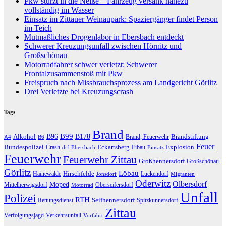
Pkw stürzt in die Neiße – Fahrzeug versank nahezu
vollständig im Wasser
Einsatz im Zittauer Weinaupark: Spaziergänger findet Person
im Teich
Mutmaßliches Drogenlabor in Ebersbach entdeckt
Schwerer Kreuzungsunfall zwischen Hörnitz und
Großschönau
Motorradfahrer schwer verletzt: Schwerer
Frontalzusammenstoß mit Pkw
Freispruch nach Missbrauchsprozess am Landgericht Görlitz
Drei Verletzte bei Kreuzungscrash
Tags
Brand
B96
B99
Alkohol
B178
Brandstiftung
Brand; Feuerwehr
A4
B6
Feuer
Bundespolizei
Eckartsberg
Explosion
Crash
Eibau
drf
Ebersbach
Einsatz
Feuerwehr
Feuerwehr Zittau
Großhennersdorf
Großschönau
Görlitz
Löbau
Hirschfelde
Hainewalde
Lückendorf
Jonsdorf
Migranten
Oderwitz
Olbersdorf
Moped
Mittelherwigsdorf
Oberseifersdorf
Motorrad
Unfall
Polizei
RTH
Seifhennersdorf
Rettungsdienst
Spitzkunnersdorf
Zittau
Verfolgungsjagd
Verkehrsunfall
Vorfahrt