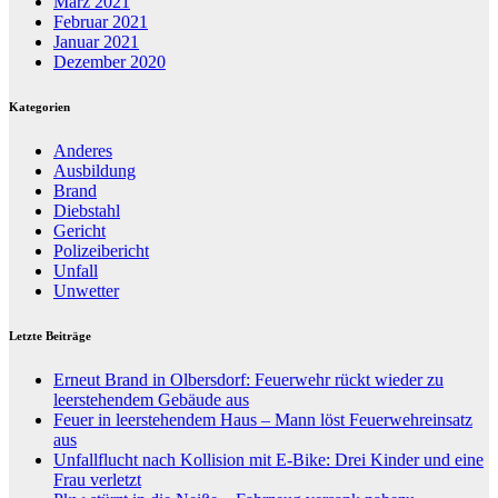
März 2021
Februar 2021
Januar 2021
Dezember 2020
Kategorien
Anderes
Ausbildung
Brand
Diebstahl
Gericht
Polizeibericht
Unfall
Unwetter
Letzte Beiträge
Erneut Brand in Olbersdorf: Feuerwehr rückt wieder zu
leerstehendem Gebäude aus
Feuer in leerstehendem Haus – Mann löst Feuerwehreinsatz
aus
Unfallflucht nach Kollision mit E-Bike: Drei Kinder und eine
Frau verletzt