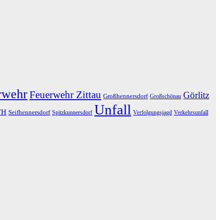
rwehr
Feuerwehr Zittau
Görlitz
Großhennersdorf
Großschönau
Unfall
TH
Seifhennersdorf
Spitzkunnersdorf
Verfolgungsjagd
Verkehrsunfall