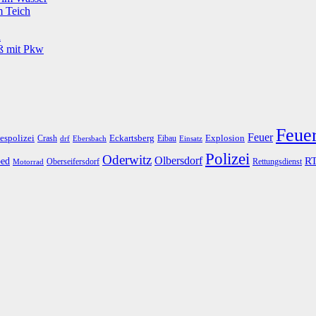
m Teich
u
oß mit Pkw
Feue
Feuer
espolizei
Eckartsberg
Explosion
Crash
Eibau
drf
Ebersbach
Einsatz
Polizei
Oderwitz
Olbersdorf
R
ed
Oberseifersdorf
Rettungsdienst
Motorrad