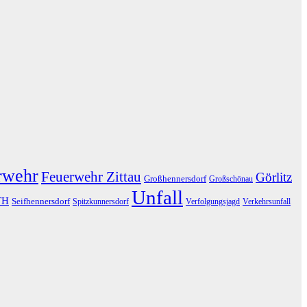
rwehr
Feuerwehr Zittau
Görlitz
Großhennersdorf
Großschönau
Unfall
TH
Seifhennersdorf
Spitzkunnersdorf
Verfolgungsjagd
Verkehrsunfall