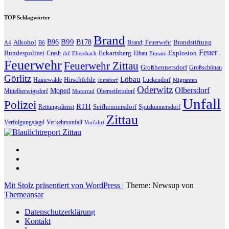
TOP Schlagwörter
Brand
B96
B99
Alkohol
B178
Brandstiftung
Brand; Feuerwehr
A4
B6
Feuer
Bundespolizei
Eckartsberg
Explosion
Crash
Eibau
drf
Ebersbach
Einsatz
Feuerwehr
Feuerwehr Zittau
Großhennersdorf
Großschönau
Görlitz
Löbau
Hirschfelde
Hainewalde
Lückendorf
Jonsdorf
Migranten
Oderwitz
Olbersdorf
Moped
Mittelherwigsdorf
Oberseifersdorf
Motorrad
Unfall
Polizei
RTH
Seifhennersdorf
Rettungsdienst
Spitzkunnersdorf
Zittau
Verfolgungsjagd
Verkehrsunfall
Vorfahrt
Mit Stolz präsentiert von WordPress
|
Theme: Newsup von
Themeansar
Datenschutzerklärung
Kontakt