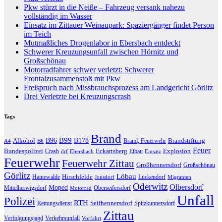
Pkw stürzt in die Neiße – Fahrzeug versank nahezu
vollständig im Wasser
Einsatz im Zittauer Weinaupark: Spaziergänger findet Person
im Teich
Mutmaßliches Drogenlabor in Ebersbach entdeckt
Schwerer Kreuzungsunfall zwischen Hörnitz und
Großschönau
Motorradfahrer schwer verletzt: Schwerer
Frontalzusammenstoß mit Pkw
Freispruch nach Missbrauchsprozess am Landgericht Görlitz
Drei Verletzte bei Kreuzungscrash
Tags
Brand
B96
B99
Alkohol
B178
Brandstiftung
Brand; Feuerwehr
A4
B6
Feuer
Bundespolizei
Eckartsberg
Explosion
Crash
Eibau
drf
Ebersbach
Einsatz
Feuerwehr
Feuerwehr Zittau
Großhennersdorf
Großschönau
Görlitz
Löbau
Hirschfelde
Hainewalde
Lückendorf
Jonsdorf
Migranten
Oderwitz
Olbersdorf
Moped
Mittelherwigsdorf
Oberseifersdorf
Motorrad
Unfall
Polizei
RTH
Seifhennersdorf
Rettungsdienst
Spitzkunnersdorf
Zittau
Verfolgungsjagd
Verkehrsunfall
Vorfahrt