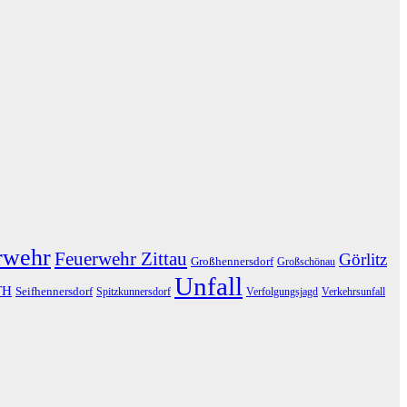
rwehr
Feuerwehr Zittau
Görlitz
Großhennersdorf
Großschönau
Unfall
TH
Seifhennersdorf
Spitzkunnersdorf
Verfolgungsjagd
Verkehrsunfall