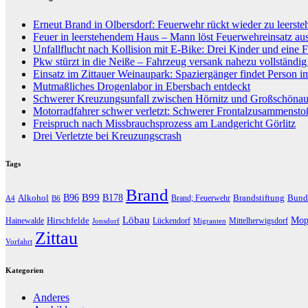
Erneut Brand in Olbersdorf: Feuerwehr rückt wieder zu leers
Feuer in leerstehendem Haus – Mann löst Feuerwehreinsatz au
Unfallflucht nach Kollision mit E-Bike: Drei Kinder und eine F
Pkw stürzt in die Neiße – Fahrzeug versank nahezu vollständi
Einsatz im Zittauer Weinaupark: Spaziergänger findet Person i
Mutmaßliches Drogenlabor in Ebersbach entdeckt
Schwerer Kreuzungsunfall zwischen Hörnitz und Großschöna
Motorradfahrer schwer verletzt: Schwerer Frontalzusammenst
Freispruch nach Missbrauchsprozess am Landgericht Görlitz
Drei Verletzte bei Kreuzungscrash
Tags
Brand
B96
B99
Alkohol
B178
Brandstiftung
Bund
Brand; Feuerwehr
A4
B6
Löbau
Hirschfelde
Mop
Hainewalde
Lückendorf
Mittelherwigsdorf
Jonsdorf
Migranten
Zittau
Vorfahrt
Kategorien
Anderes