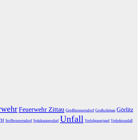
rwehr
Feuerwehr Zittau
Görlitz
Großhennersdorf
Großschönau
Unfall
TH
Seifhennersdorf
Spitzkunnersdorf
Verfolgungsjagd
Verkehrsunfall