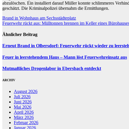
abzulöschen. Ein installiert darauf Müller konnte schlimmeres Ver
geschätzt. Die Kriminalpolizei übernahm die Ermittlungen.
Beitragsnavigation
Brand in Wohnhaus am Sechsstädteplatz
Feuerwehr rückt aus: Mülltonnen brennen im Keller eines Bürohause
Ähnlicher Beitrag
Erneut Brand in Olbersdorf: Feuerwehr rückt wieder zu leerst
Feuer in leerstehendem Haus – Mann löst Feuerwehreinsatz aus
Mutmaßliches Drogenlabor in Ebersbach entdeckt
ARCHIV
August 2026
Juli 2026
Juni 2026
Mai 2026
April 2026
März 2026
Februar 2026
Januar 2026