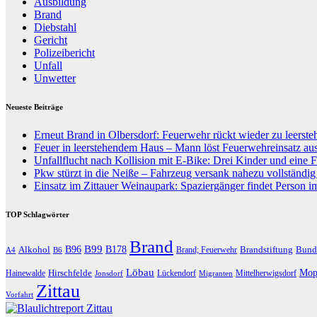
Ausbildung
Brand
Diebstahl
Gericht
Polizeibericht
Unfall
Unwetter
Neueste Beiträge
Erneut Brand in Olbersdorf: Feuerwehr rückt wieder zu leers
Feuer in leerstehendem Haus – Mann löst Feuerwehreinsatz au
Unfallflucht nach Kollision mit E-Bike: Drei Kinder und eine F
Pkw stürzt in die Neiße – Fahrzeug versank nahezu vollständi
Einsatz im Zittauer Weinaupark: Spaziergänger findet Person i
TOP Schlagwörter
Brand
B96
B99
Alkohol
B178
Brandstiftung
Bund
Brand; Feuerwehr
A4
B6
Löbau
Hirschfelde
Mop
Hainewalde
Lückendorf
Mittelherwigsdorf
Jonsdorf
Migranten
Zittau
Vorfahrt