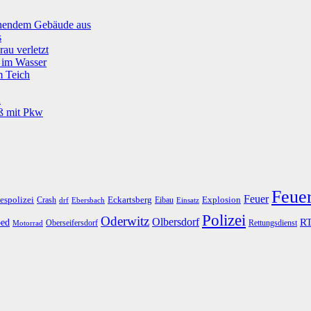
tehendem Gebäude aus
s
rau verletzt
g im Wasser
m Teich
u
oß mit Pkw
Feue
Feuer
espolizei
Eckartsberg
Explosion
Crash
Eibau
drf
Ebersbach
Einsatz
Polizei
Oderwitz
Olbersdorf
R
ed
Oberseifersdorf
Rettungsdienst
Motorrad