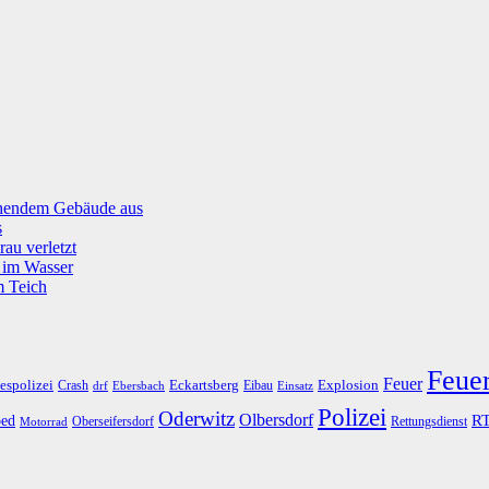
tehendem Gebäude aus
s
rau verletzt
g im Wasser
m Teich
Feue
Feuer
espolizei
Eckartsberg
Explosion
Crash
Eibau
drf
Ebersbach
Einsatz
Polizei
Oderwitz
Olbersdorf
R
ed
Oberseifersdorf
Rettungsdienst
Motorrad