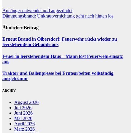
Beitragsnavigation
Anhänger entwendet und angezündet
Dämmungsbrand: Unkrautvernichtung geht nach hinten los
Ähnlicher Beitrag
Erneut Brand in Olbersdorf: Feuerwehr rückt wieder zu
leerstehendem Gebäude aus
Feuer in leerstehendem Haus – Mann löst Feuerwehreinsatz
aus
Traktor und Ballenpresse bei Erntearbeiten vollständig
ausgebrannt
ARCHIV
August 2026
Juli 2026
Juni 2026
Mai 2026
April 2026
März 2026