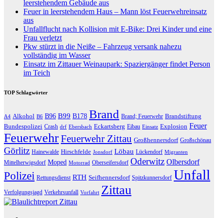
leerstehendem Gebäude aus
Feuer in leerstehendem Haus – Mann löst Feuerwehreinsatz
aus
Unfallflucht nach Kollision mit E-Bike: Drei Kinder und eine
Frau verletzt
Pkw stürzt in die Neiße – Fahrzeug versank nahezu
vollständig im Wasser
Einsatz im Zittauer Weinaupark: Spaziergänger findet Person
im Teich
TOP Schlagwörter
Brand
B96
B99
Alkohol
B178
Brandstiftung
Brand; Feuerwehr
A4
B6
Feuer
Bundespolizei
Eckartsberg
Explosion
Crash
Eibau
drf
Ebersbach
Einsatz
Feuerwehr
Feuerwehr Zittau
Großhennersdorf
Großschönau
Görlitz
Löbau
Hirschfelde
Hainewalde
Lückendorf
Jonsdorf
Migranten
Oderwitz
Olbersdorf
Moped
Mittelherwigsdorf
Oberseifersdorf
Motorrad
Unfall
Polizei
RTH
Seifhennersdorf
Rettungsdienst
Spitzkunnersdorf
Zittau
Verfolgungsjagd
Verkehrsunfall
Vorfahrt