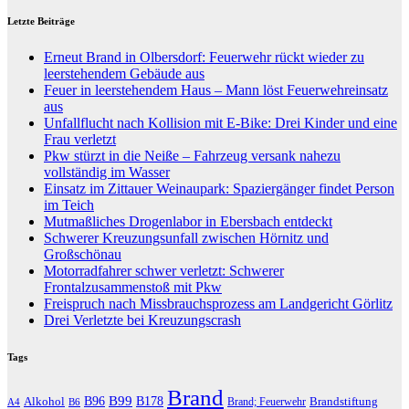
Letzte Beiträge
Erneut Brand in Olbersdorf: Feuerwehr rückt wieder zu
leerstehendem Gebäude aus
Feuer in leerstehendem Haus – Mann löst Feuerwehreinsatz
aus
Unfallflucht nach Kollision mit E-Bike: Drei Kinder und eine
Frau verletzt
Pkw stürzt in die Neiße – Fahrzeug versank nahezu
vollständig im Wasser
Einsatz im Zittauer Weinaupark: Spaziergänger findet Person
im Teich
Mutmaßliches Drogenlabor in Ebersbach entdeckt
Schwerer Kreuzungsunfall zwischen Hörnitz und
Großschönau
Motorradfahrer schwer verletzt: Schwerer
Frontalzusammenstoß mit Pkw
Freispruch nach Missbrauchsprozess am Landgericht Görlitz
Drei Verletzte bei Kreuzungscrash
Tags
Brand
B96
B99
Alkohol
B178
Brandstiftung
Brand; Feuerwehr
A4
B6