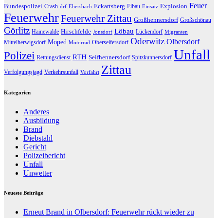
Feuer
Bundespolizei
Eckartsberg
Explosion
Crash
Eibau
drf
Ebersbach
Einsatz
Feuerwehr
Feuerwehr Zittau
Großhennersdorf
Großschönau
Görlitz
Löbau
Hirschfelde
Hainewalde
Lückendorf
Jonsdorf
Migranten
Oderwitz
Olbersdorf
Moped
Mittelherwigsdorf
Oberseifersdorf
Motorrad
Unfall
Polizei
RTH
Seifhennersdorf
Rettungsdienst
Spitzkunnersdorf
Zittau
Verfolgungsjagd
Verkehrsunfall
Vorfahrt
Kategorien
Anderes
Ausbildung
Brand
Diebstahl
Gericht
Polizeibericht
Unfall
Unwetter
Neueste Beiträge
Erneut Brand in Olbersdorf: Feuerwehr rückt wieder zu