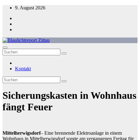
Zum
9. August 2026
Inhalt
springen
Blaulichtreport Zittau
Kontakt
Sicherungskasten in Wohnhaus
fängt Feuer
Mittelherwigsdorf
– Eine brennende Elektroanlage in einem
Wohnhaus in Mittelherwigsdorf sorgte am vergangenen Freitag für