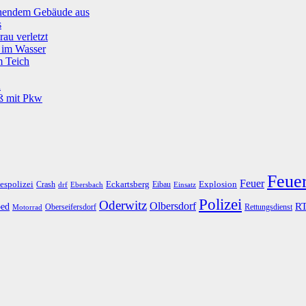
tehendem Gebäude aus
s
rau verletzt
g im Wasser
m Teich
u
oß mit Pkw
Feue
Feuer
espolizei
Eckartsberg
Explosion
Crash
Eibau
drf
Ebersbach
Einsatz
Polizei
Oderwitz
Olbersdorf
R
ed
Oberseifersdorf
Rettungsdienst
Motorrad