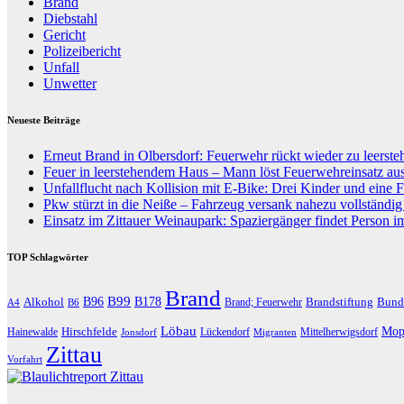
Brand
Diebstahl
Gericht
Polizeibericht
Unfall
Unwetter
Neueste Beiträge
Erneut Brand in Olbersdorf: Feuerwehr rückt wieder zu leers
Feuer in leerstehendem Haus – Mann löst Feuerwehreinsatz au
Unfallflucht nach Kollision mit E-Bike: Drei Kinder und eine F
Pkw stürzt in die Neiße – Fahrzeug versank nahezu vollständi
Einsatz im Zittauer Weinaupark: Spaziergänger findet Person i
TOP Schlagwörter
Brand
B96
B99
Alkohol
B178
Brandstiftung
Bund
Brand; Feuerwehr
A4
B6
Löbau
Hirschfelde
Mop
Hainewalde
Lückendorf
Mittelherwigsdorf
Jonsdorf
Migranten
Zittau
Vorfahrt