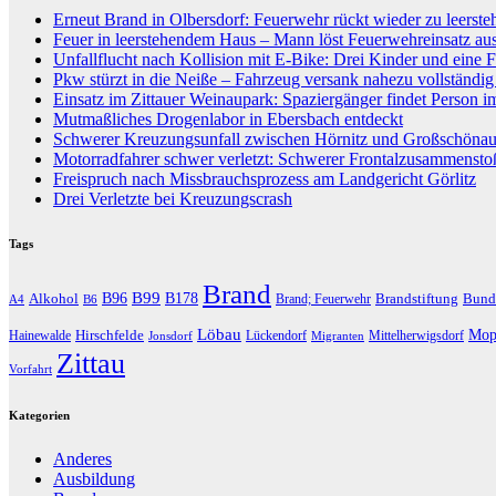
Erneut Brand in Olbersdorf: Feuerwehr rückt wieder zu leers
Feuer in leerstehendem Haus – Mann löst Feuerwehreinsatz au
Unfallflucht nach Kollision mit E-Bike: Drei Kinder und eine F
Pkw stürzt in die Neiße – Fahrzeug versank nahezu vollständi
Einsatz im Zittauer Weinaupark: Spaziergänger findet Person i
Mutmaßliches Drogenlabor in Ebersbach entdeckt
Schwerer Kreuzungsunfall zwischen Hörnitz und Großschöna
Motorradfahrer schwer verletzt: Schwerer Frontalzusammenst
Freispruch nach Missbrauchsprozess am Landgericht Görlitz
Drei Verletzte bei Kreuzungscrash
Tags
Brand
B96
B99
Alkohol
B178
Brandstiftung
Bund
Brand; Feuerwehr
A4
B6
Löbau
Hirschfelde
Mop
Hainewalde
Lückendorf
Mittelherwigsdorf
Jonsdorf
Migranten
Zittau
Vorfahrt
Kategorien
Anderes
Ausbildung