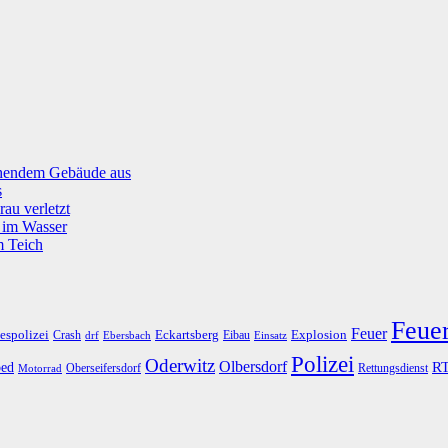
tehendem Gebäude aus
s
rau verletzt
g im Wasser
m Teich
Feue
Feuer
espolizei
Eckartsberg
Explosion
Crash
Eibau
drf
Ebersbach
Einsatz
Polizei
Oderwitz
Olbersdorf
R
ed
Oberseifersdorf
Rettungsdienst
Motorrad