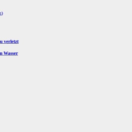
g)
u verletzt
im Wasser