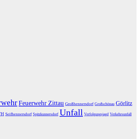
rwehr
Feuerwehr Zittau
Görlitz
Großhennersdorf
Großschönau
Unfall
TH
Seifhennersdorf
Spitzkunnersdorf
Verfolgungsjagd
Verkehrsunfall