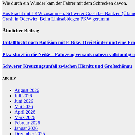
Wie durch ein Wunder kam der Fahrer mit dem Schrecken davon.
Beitragsnavigation
Bus kracht mit LKW zusammen: Schwerer Crash bei Bautzen (Übun
Crash in Oderwitz: Beim Linksabbiegen PKW gerammt
Ähnlicher Beitrag
Unfallflucht nach Kollision mit E-Bike: Drei Kinder und eine Fra
Pkw stürzt in die Neiße – Fahrzeug versank nahezu vollständig 
Schwerer Kreuzungsunfall zwischen Hörnitz und Großschönau
ARCHIV
August 2026
Juli 2026
Juni 2026
Mai 2026
April 2026
März 2026
Februar 2026
Januar 2026
Dezember 2025