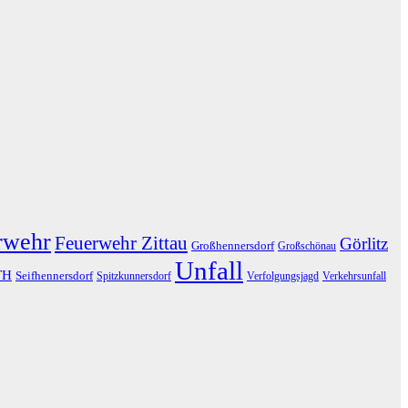
rwehr
Feuerwehr Zittau
Görlitz
Großhennersdorf
Großschönau
Unfall
TH
Seifhennersdorf
Spitzkunnersdorf
Verfolgungsjagd
Verkehrsunfall