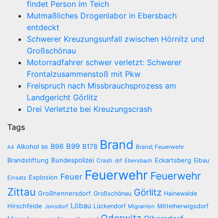
findet Person im Teich
Mutmaßliches Drogenlabor in Ebersbach
entdeckt
Schwerer Kreuzungsunfall zwischen Hörnitz und
Großschönau
Motorradfahrer schwer verletzt: Schwerer
Frontalzusammenstoß mit Pkw
Freispruch nach Missbrauchsprozess am
Landgericht Görlitz
Drei Verletzte bei Kreuzungscrash
Tags
Brand
B96
B99
Alkohol
B178
Brand; Feuerwehr
A4
B6
Brandstiftung
Bundespolizei
Eckartsberg
Eibau
Crash
drf
Ebersbach
Feuerwehr
Feuerwehr
Feuer
Explosion
Einsatz
Zittau
Görlitz
Großhennersdorf
Großschönau
Hainewalde
Löbau
Hirschfelde
Lückendorf
Mittelherwigsdorf
Jonsdorf
Migranten
Oderwitz