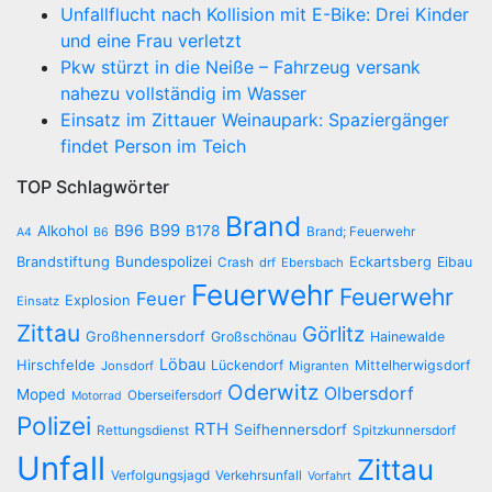
Unfallflucht nach Kollision mit E-Bike: Drei Kinder
und eine Frau verletzt
Pkw stürzt in die Neiße – Fahrzeug versank
nahezu vollständig im Wasser
Einsatz im Zittauer Weinaupark: Spaziergänger
findet Person im Teich
TOP Schlagwörter
Brand
B96
B99
Alkohol
B178
Brand; Feuerwehr
A4
B6
Brandstiftung
Bundespolizei
Eckartsberg
Eibau
Crash
drf
Ebersbach
Feuerwehr
Feuerwehr
Feuer
Explosion
Einsatz
Zittau
Görlitz
Großhennersdorf
Großschönau
Hainewalde
Löbau
Hirschfelde
Lückendorf
Mittelherwigsdorf
Jonsdorf
Migranten
Oderwitz
Olbersdorf
Moped
Oberseifersdorf
Motorrad
Polizei
RTH
Seifhennersdorf
Rettungsdienst
Spitzkunnersdorf
Unfall
Zittau
Verfolgungsjagd
Verkehrsunfall
Vorfahrt