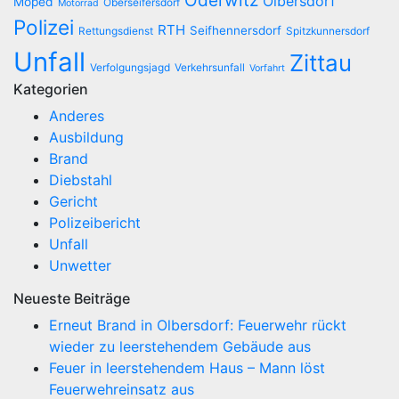
Olbersdorf
Moped
Oberseifersdorf
Motorrad
Polizei
RTH
Seifhennersdorf
Rettungsdienst
Spitzkunnersdorf
Unfall
Zittau
Verfolgungsjagd
Verkehrsunfall
Vorfahrt
Kategorien
Anderes
Ausbildung
Brand
Diebstahl
Gericht
Polizeibericht
Unfall
Unwetter
Neueste Beiträge
Erneut Brand in Olbersdorf: Feuerwehr rückt
wieder zu leerstehendem Gebäude aus
Feuer in leerstehendem Haus – Mann löst
Feuerwehreinsatz aus